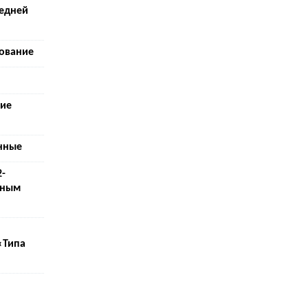
редней
ование
кие
нные
2-
рным
«Типа
й