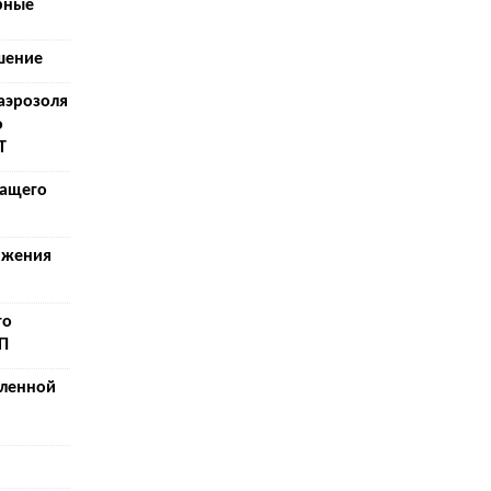
рные
шение
аэрозоля
о
Т
шащего
яжения
го
П
ленной