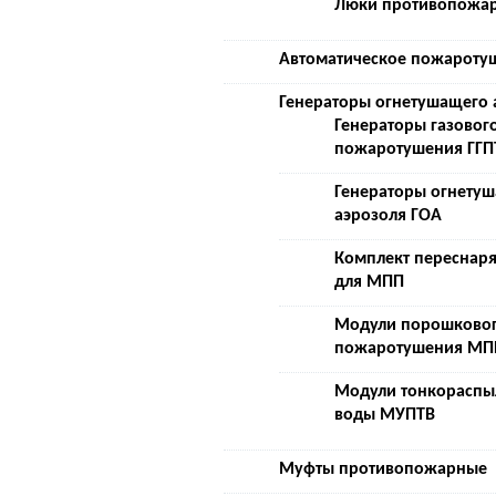
Люки противопожа
Автоматическое пожароту
Генераторы огнетушащего 
Генераторы газовог
пожаротушения ГГП
Генераторы огнету
аэрозоля ГОА
Комплект переснар
для МПП
Модули порошково
пожаротушения МП
Модули тонкораспы
воды МУПТВ
Муфты противопожарные