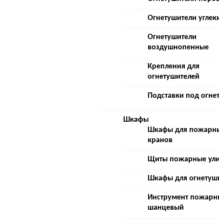
Огнетушители углек
Огнетушители
воздушнопенные
Крепления для
огнетушителей
Подставки под огне
Шкафы
Шкафы для пожарн
кранов
Щиты пожарные ул
Шкафы для огнетуш
Инструмент пожарн
шанцевый