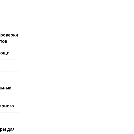
проверки
тов
мощи
льные
арного
тры для