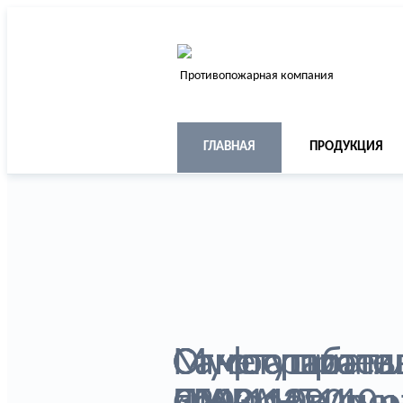
Противопожарная компания
ГЛАВНАЯ
ПРОДУКЦИЯ
Самосрабат
Самоспасател
Муфта проти
Самоспасате
Огнетушител