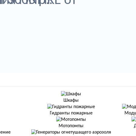
я FINFIRE от
.
 3000 р..
Шкафы
Гидранты пожарные
Моду
Мотопомпы