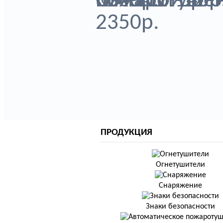
пожаротушени
3200р.
ПМ-110 140р
«ГАРАНТ-1» от
ОУ-3 1290р.
2350р.
ПРОДУКЦИЯ
Огнетушители
Снаряжение
Знаки безопасности