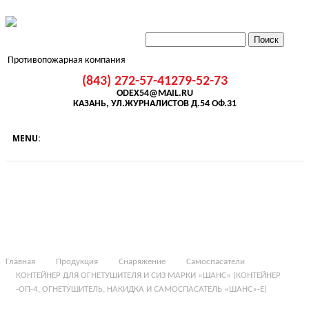
Противопожарная компания
(843) 272-57-41
279-52-73
ODEX54@MAIL.RU
КАЗАНЬ, УЛ.ЖУРНАЛИСТОВ Д.54 ОФ.31
Главная
Продукция
Снаряжение
Самоспасатели
КОНТЕЙНЕР ДЛЯ ОГНЕТУШИТЕЛЯ И СИЗ МАРКИ «ШАНС» (КОНТЕЙНЕР
-ОП-4, ОГНЕТУШИТЕЛЬ, НАКИДКА И САМОСПАСАТЕЛЬ «ШАНС»-Е)