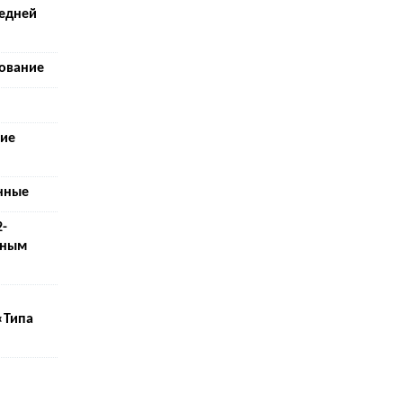
редней
ование
кие
нные
2-
рным
«Типа
й