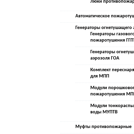
Люки противопожа
Автоматическое пожароту
Генераторы огнетушащего 
Генераторы газовог
пожаротушения ГГП
Генераторы огнету
аэрозоля ГОА
Комплект переснар
для МПП
Модули порошково
пожаротушения МП
Модули тонкораспы
воды МУПТВ
Муфты противопожарные