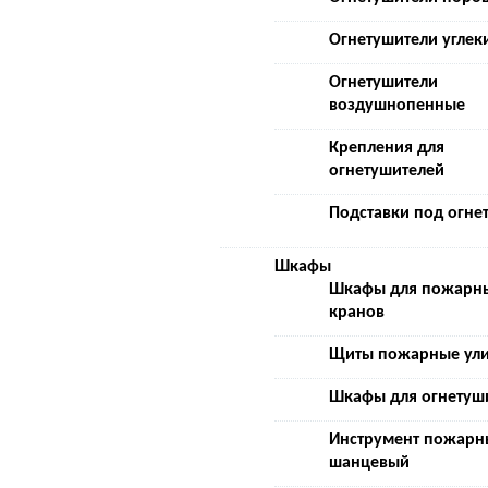
Огнетушители углек
Огнетушители
воздушнопенные
Крепления для
огнетушителей
Подставки под огне
Шкафы
Шкафы для пожарн
кранов
Щиты пожарные ул
Шкафы для огнетуш
Инструмент пожарн
шанцевый