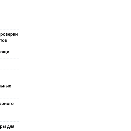
проверки
тов
мощи
льные
арного
тры для