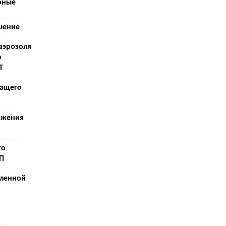
рные
шение
аэрозоля
о
Т
шащего
яжения
го
П
ленной