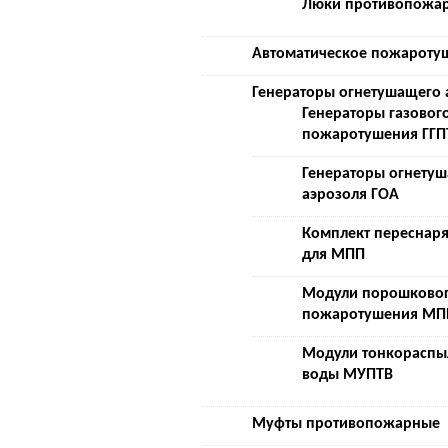
Люки противопожа
Автоматическое пожароту
Генераторы огнетушащего 
Генераторы газовог
пожаротушения ГГП
Генераторы огнету
аэрозоля ГОА
Комплект переснар
для МПП
Модули порошково
пожаротушения МП
Модули тонкораспы
воды МУПТВ
Муфты противопожарные