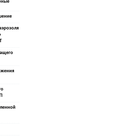
рные
шение
аэрозоля
о
Т
шащего
яжения
го
П
ленной