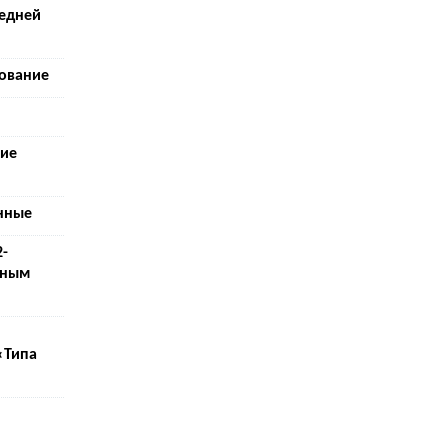
редней
ование
кие
нные
2-
рным
«Типа
й