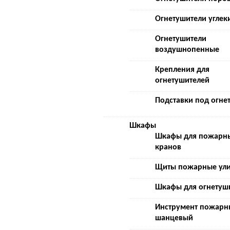
Огнетушители углек
Огнетушители
воздушнопенные
Крепления для
огнетушителей
Подставки под огне
Шкафы
Шкафы для пожарн
кранов
Щиты пожарные ул
Шкафы для огнетуш
Инструмент пожарн
шанцевый