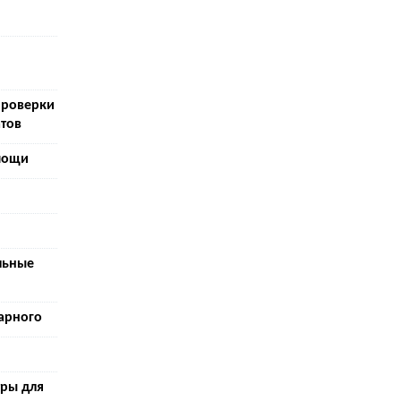
проверки
тов
мощи
льные
арного
тры для